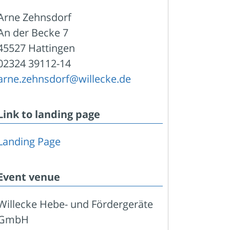
Arne Zehnsdorf
An der Becke 7
45527 Hattingen
02324 39112-14
arne.zehnsdorf@willecke.de
Link to landing page
Landing Page
Event venue
Willecke Hebe- und Fördergeräte
GmbH