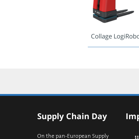
Collage LogiRob
Supply Chain Day
Imp
On the pan-European Supply