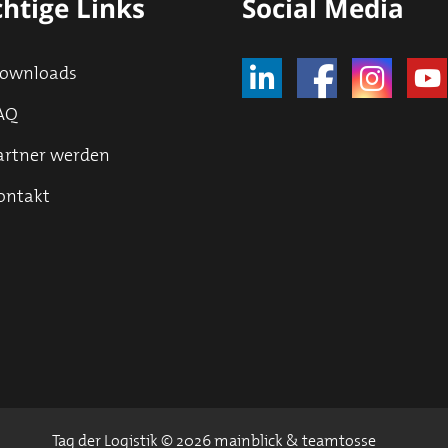
htige Links
Social Media
ownloads
AQ
artner werden
ontakt
Tag der Logistik © 2026 mainblick & teamtosse