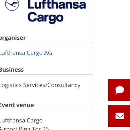
organiser
Lufthansa Cargo AG
Business
Logistics Services/Consultancy
Event venue
Lufthansa Cargo
Airport Ring Tor 25