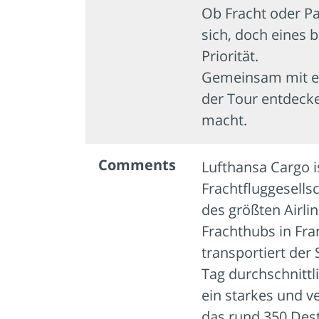
Ob Fracht oder Pa
sich, doch eines b
Priorität.
Gemeinsam mit ei
der Tour entdecke
macht.
Comments
Lufthansa Cargo i
Frachtfluggesells
des größten Airli
Frachthubs in Fr
transportiert der 
Tag durchschnittli
ein starkes und ve
das rund 350 Dest