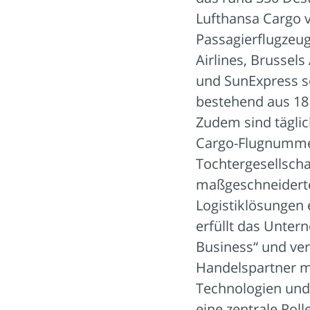
Lufthansa Cargo v
Passagierflugzeug
Airlines, Brussels
und SunExpress so
bestehend aus 18 
Zudem sind täglic
Cargo-Flugnummer
Tochtergesellscha
maßgeschneiderte,
Logistiklösungen 
erfüllt das Unter
Business“ und ve
Handelspartner mi
Technologien und 
eine zentrale Rol