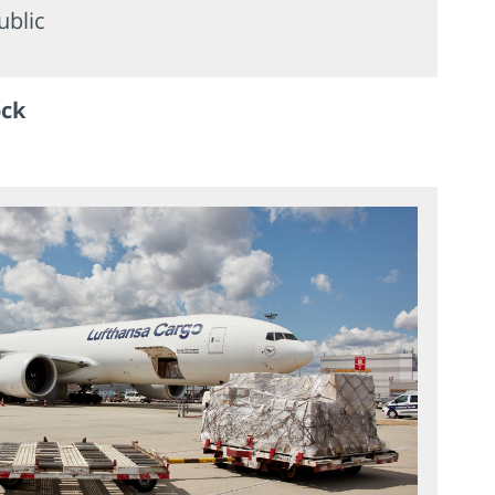
ublic
ock