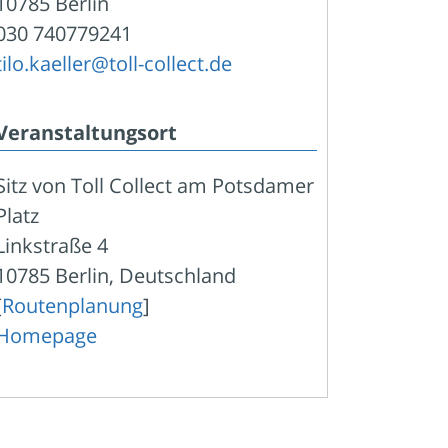
10785 Berlin
030 740779241
tilo.kaeller@toll-collect.de
Veranstaltungsort
Sitz von Toll Collect am Potsdamer
Platz
Linkstraße 4
10785 Berlin, Deutschland
[
Routenplanung
]
Homepage