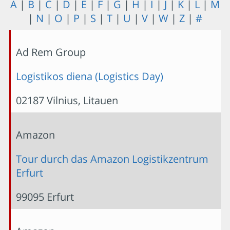
A
|
B
|
C
|
D
|
E
|
F
|
G
|
H
|
I
|
J
|
K
|
L
|
M
|
N
|
O
|
P
|
S
|
T
|
U
|
V
|
W
|
Z
|
#
Ad Rem Group
Logistikos diena (Logistics Day)
02187 Vilnius, Litauen
Amazon
Tour durch das Amazon Logistikzentrum
Erfurt
99095 Erfurt