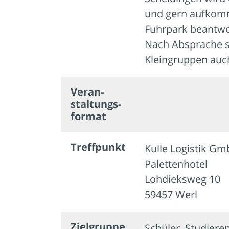
und gern aufkom
Fuhrpark beantwo
Nach Absprache so
Kleingruppen auch
Veran­
staltungs­
format
Treffpunkt
Kulle Logistik G
Palettenhotel
Lohdieksweg 10
59457 Werl
Zielgruppe
Schüler, Studiere