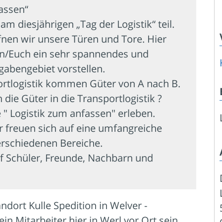
assen“
m diesjährigen „Tag der Logistik“ teil.
nen wir unsere Türen und Tore. Hier
n/Euch ein sehr spannendes und
gabengebiet vorstellen.
ortlogistik kommen Güter von A nach B.
ie Güter in die Transportlogistik ?
e " Logistik zum anfassen" erleben.
 freuen sich auf eine umfangreiche
erschiedenen Bereiche.
f Schüler, Freunde, Nachbarn und
dort Kulle Spedition in Welver -
in Mitarbeiter hier in Werl vor Ort sein