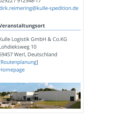
02922 / 912548-17
dirk.reimering@kulle-spedition.de
Veranstaltungsort
Kulle Logistik GmbH & Co.KG
Lohdieksweg 10
59457 Werl, Deutschland
[
Routenplanung
]
Homepage