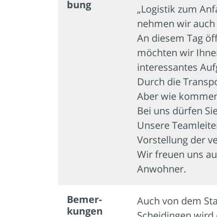
bung
„Logistik zum Anf
nehmen wir auch a
An diesem Tag öff
möchten wir Ihne
interessantes Auf
Durch die Transp
Aber wie kommen d
Bei uns dürfen Si
Unsere Teamleiter
Vorstellung der v
Wir freuen uns au
Anwohner.
Bemer­
Auch von dem Stan
kungen
Scheidingen wird e