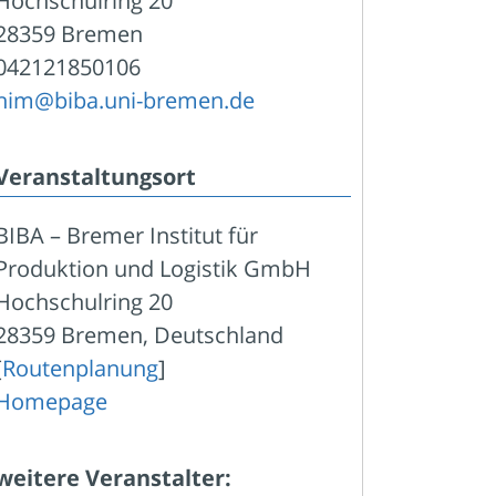
Hochschulring 20
28359 Bremen
042121850106
him@biba.uni-bremen.de
Veranstaltungsort
BIBA – Bremer Institut für
Produktion und Logistik GmbH
Hochschulring 20
28359 Bremen, Deutschland
[
Routenplanung
]
Homepage
weitere Veranstalter: