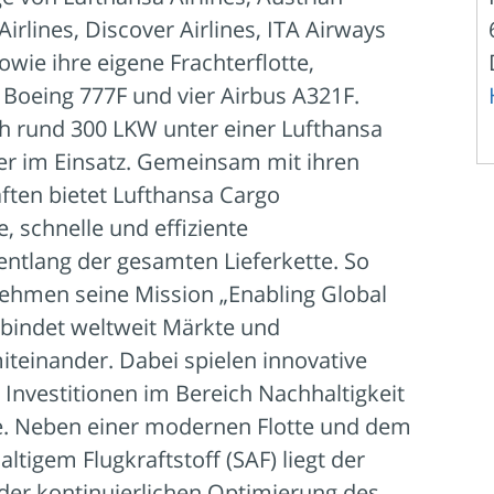
 Airlines, Discover Airlines, ITA Airways
wie ihre eigene Frachterflotte,
Boeing 777F und vier Airbus A321F.
h rund 300 LKW unter einer Lufthansa
 im Einsatz. Gemeinsam mit ihren
ften bietet Lufthansa Cargo
 schnelle und effiziente
entlang der gesamten Lieferkette. So
nehmen seine Mission „Enabling Global
rbindet weltweit Märkte und
teinander. Dabei spielen innovative
Investitionen im Bereich Nachhaltigkeit
le. Neben einer modernen Flotte und dem
ltigem Flugkraftstoff (SAF) liegt der
der kontinuierlichen Optimierung des