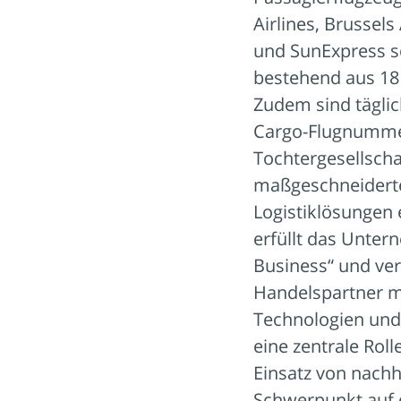
Airlines, Brussels
und SunExpress so
bestehend aus 18 
Zudem sind täglic
Cargo-Flugnummer
Tochtergesellscha
maßgeschneiderte,
Logistiklösungen 
erfüllt das Unter
Business“ und ve
Handelspartner mi
Technologien und 
eine zentrale Rol
Einsatz von nachha
Schwerpunkt auf 