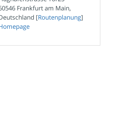
60546 Frankfurt am Main,
Deutschland [
Routenplanung
]
Homepage