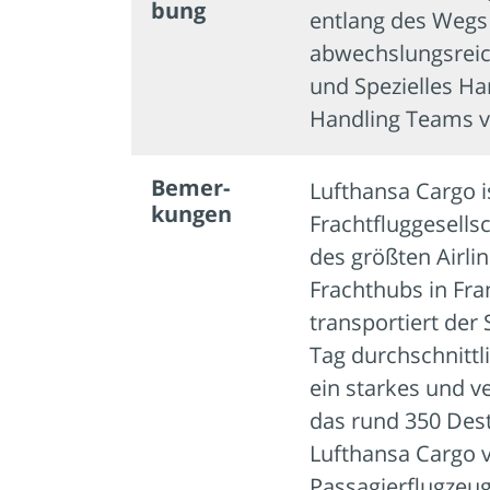
bung
entlang des Wegs 
abwechslungsreich 
und Spezielles Ha
Handling Teams vo
Bemer­
Lufthansa Cargo i
kungen
Frachtfluggesells
des größten Airli
Frachthubs in Fr
transportiert der 
Tag durchschnittli
ein starkes und ve
das rund 350 Dest
Lufthansa Cargo v
Passagierflugzeug