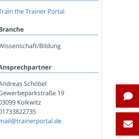
Train the Trainer Portal
Branche
Wissenschaft/Bildung
Ansprechpartner
Andreas Schöbel
Gewerbeparkstraße 19
03099 Kolkwitz
01733822735
mail@trainerportal.de