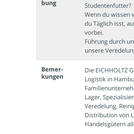
bung
Studentenfutter?
Wenn du wissen wi
du Täglich isst, 
vorbei.
Führung durch un
unsere Veredelun
Bemer­
Die EICHHOLTZ Gmb
kungen
Logistik in Hambu
Familienunternehm
Lager. Spezialisie
Veredelung, Rein
Distribution von
Handelsgütern alle