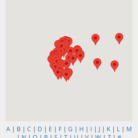
A
|
B
|
C
|
D
|
E
|
F
|
G
|
H
|
I
|
J
|
K
|
L
|
M
|
N
|
O
|
P
|
S
|
T
|
U
|
V
|
W
|
Z
|
#