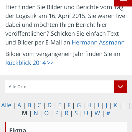
Hier finden Sie Bilder und Berichte vom Tag
der Logistik am 16. April 2015. Sie waren live
dabei und möchten Ihren Bericht hier
veröffentlichen? Schicken Sie einfach Text
und Bilder per E-Mail an
Hermann Assmann
Bilder vom vergangenen Jahr finden Sie im
Rückblick 2014 >>
Alle Orte
Alle
|
A
|
B
|
C
|
D
|
E
|
F
|
G
|
H
|
I
|
J
|
K
|
L
|
M
|
N
|
O
|
P
|
R
|
S
|
U
|
W
|
#
Firma