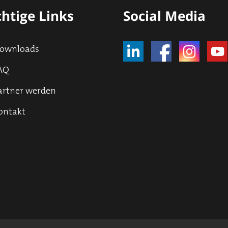
htige Links
Social Media
ownloads
AQ
artner werden
ontakt