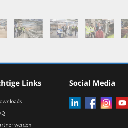
htige Links
Social Media
ownloads
AQ
artner werden