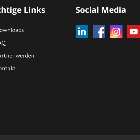
htige Links
Social Media
ownloads
AQ
artner werden
ontakt