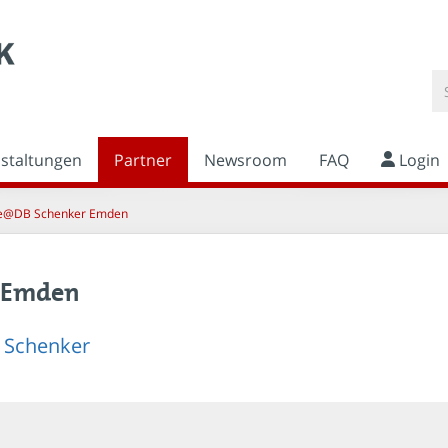
nstaltungen
Partner
Newsroom
FAQ
Login
e@DB Schenker Emden
 Emden
B Schenker