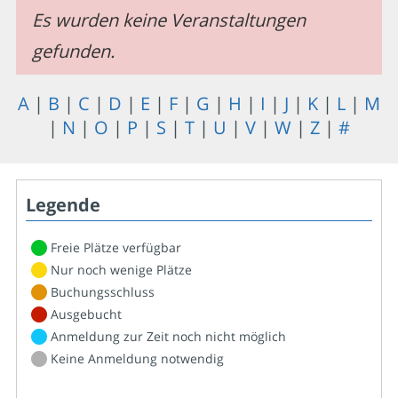
Es wurden keine Veranstaltungen
gefunden.
A
|
B
|
C
|
D
|
E
|
F
|
G
|
H
|
I
|
J
|
K
|
L
|
M
|
N
|
O
|
P
|
S
|
T
|
U
|
V
|
W
|
Z
|
#
Legende
Freie Plätze verfügbar
Nur noch wenige Plätze
Buchungsschluss
Ausgebucht
Anmeldung zur Zeit noch nicht möglich
Keine Anmeldung notwendig