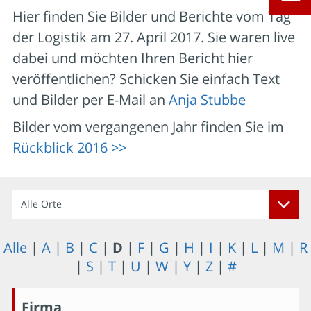
Hier finden Sie Bilder und Berichte vom Tag
der Logistik am 27. April 2017. Sie waren live
dabei und möchten Ihren Bericht hier
veröffentlichen? Schicken Sie einfach Text
und Bilder per E-Mail an
Anja Stubbe
Bilder vom vergangenen Jahr finden Sie im
Rückblick 2016 >>
Alle Orte
Alle
|
A
|
B
|
C
|
D
|
F
|
G
|
H
|
I
|
K
|
L
|
M
|
R
|
S
|
T
|
U
|
W
|
Y
|
Z
|
#
Firma