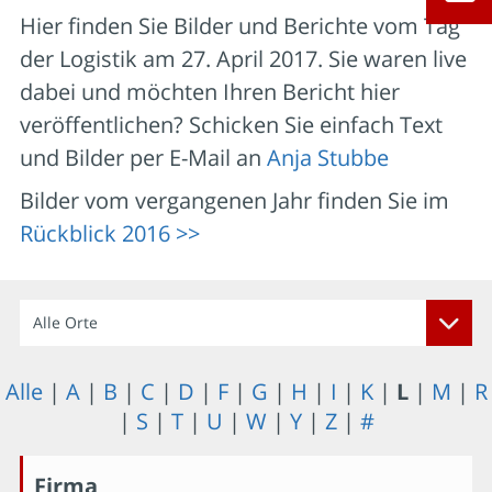
Hier finden Sie Bilder und Berichte vom Tag
der Logistik am 27. April 2017. Sie waren live
dabei und möchten Ihren Bericht hier
veröffentlichen? Schicken Sie einfach Text
und Bilder per E-Mail an
Anja Stubbe
Bilder vom vergangenen Jahr finden Sie im
Rückblick 2016 >>
Alle Orte
Alle
|
A
|
B
|
C
|
D
|
F
|
G
|
H
|
I
|
K
|
L
|
M
|
R
|
S
|
T
|
U
|
W
|
Y
|
Z
|
#
Firma